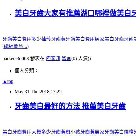
美白牙齒大家有推薦湖口哪裡做美白牙
牙齒美白費用多少
抽菸牙齒黃
牙齒美白費用
居家美白牙齒
牙齒
(繼續閱讀...)
barkera3o063 發表在
痞客邦
留言
(0)
人氣(
)
個人分類：
▲top
May
31
Thu
2018
17:25
牙齒美白最好的方法 推薦美白牙齒
美白牙齒費用大概多少
牙齒黃斑
小孩牙齒黃
居家牙齒美白價格