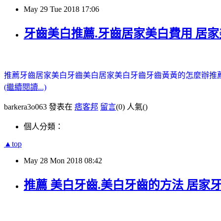
May
29
Tue
2018
17:06
牙齒美白推薦.牙齒居家美白費用 居
推薦牙齒居家美白
牙齒美白
居家美白牙齒
牙齒黃黃的怎麼辦
推
(繼續閱讀...)
barkera3o063 發表在
痞客邦
留言
(0)
人氣(
)
個人分類：
▲top
May
28
Mon
2018
08:42
推薦 美白牙齒.美白牙齒的方法 居家