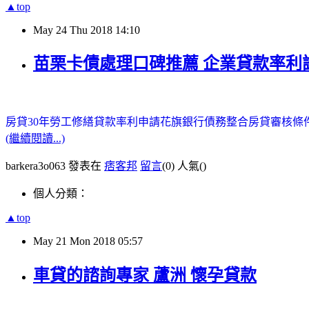
▲top
May
24
Thu
2018
14:10
苗栗卡債處理口碑推薦 企業貸款率利
房貸30年
勞工修繕貸款率利申請
花旗銀行債務整合
房貸審核條
(繼續閱讀...)
barkera3o063 發表在
痞客邦
留言
(0)
人氣(
)
個人分類：
▲top
May
21
Mon
2018
05:57
車貸的諮詢專家 蘆洲 懷孕貸款