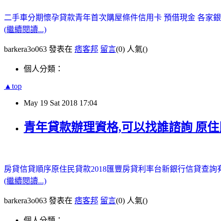
二手車分期
懷孕貸款
青年首次購屋條件
信用卡 預借現金
各家銀
(繼續閱讀...)
barkera3o063 發表在
痞客邦
留言
(0)
人氣(
)
個人分類：
▲top
May
19
Sat
2018
17:04
青年貸款辦理資格,可以找誰諮詢 原住民
房貸信貸順序
原住民貸款2018
匯豐房貸利率
台新銀行信貸查詢
(繼續閱讀...)
barkera3o063 發表在
痞客邦
留言
(0)
人氣(
)
個人分類：