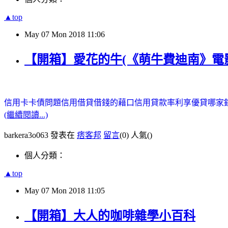
▲top
May
07
Mon
2018
11:06
【開箱】愛花的牛(《萌牛費迪南》電
信用卡卡債問題
信用借貸
借錢的藉口
信用貸款率利享優貸
哪家
(繼續閱讀...)
barkera3o063 發表在
痞客邦
留言
(0)
人氣(
)
個人分類：
▲top
May
07
Mon
2018
11:05
【開箱】大人的咖啡雜學小百科